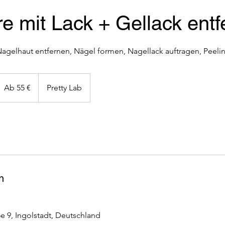
e mit Lack + Gellack ent
b
5
Ab 55 €
Pretty Lab
uro
n
e 9, Ingolstadt, Deutschland