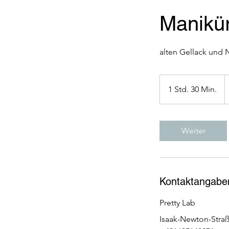
Manikür
A
5
1 Std. 30 Min.
1
E
S
t
d
Weiter
3
0
M
i
Kontaktangabe
n
.
Pretty Lab
Isaak-Newton-Straß