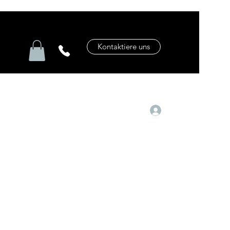
Kontaktiere uns
Anmelden
prettylab.de
+49 1635148271