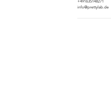
+491635148271
info@prettylab.de